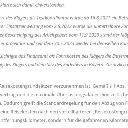
rklärte sich damit einverstanden.
ort des Klägers als Testkoordinator wurde ab 16.8.2021 ein Betr
rer Einsatzeinweisung vom 2.5.2022 wurde die unmittelbare For
ner Bescheinigung des Arbeitgebers vom 11.9.2023 stand der Klä
er projektlos und seit dem 30.5.2023 wieder bei demselben Kun
chtigte das Finanzamt als Fahrtkosten des Klägers die Entfer
 des Klägers und dem Sitz des Entleihers in Bayern. Zusätzlich 
 Reisekostengrundsätzen vorzunehmen ist. Gemäß § 1 Abs. 
ertrag und die maximale Überlassungsdauer eine zeitliche
. Dadurch greift die Standardregelung für den Abzug von F
seine Reisekosten nach den vorteilhafteren „Reisekostengr
e Entfernungskilometer, sondern für die gefahrenen Kilomet