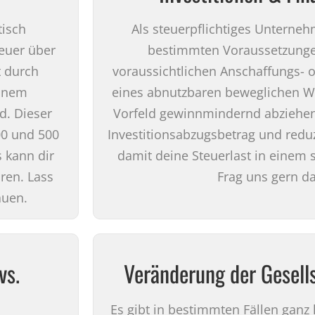
tisch
Als steuerpflichtiges Unterne
euer über
bestimmten Voraussetzungen
t durch
voraussichtlichen Anschaffungs- 
einem
eines abnutzbaren beweglichen Wi
d. Dieser
Vorfeld gewinnmindernd abziehen
00 und 500
Investitionsabzugsbetrag und redu
 kann dir
damit deine Steuerlast in einem s
ren. Lass
Frag uns gern d
auen.
vs.
Veränderung der Gesell
Es gibt in bestimmten Fällen ganz 